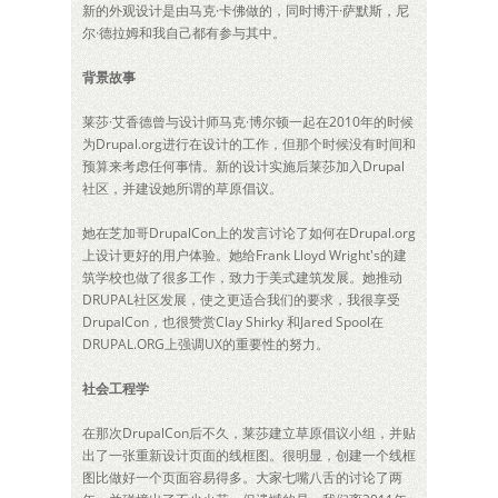
新的外观设计是由马克·卡佛做的，同时博汗·萨默斯，尼
尔·德拉姆和我自己都有参与其中。
背景故事
莱莎·艾香德曾与设计师马克·博尔顿一起在2010年的时候
为Drupal.org进行在设计的工作，但那个时候没有时间和
预算来考虑任何事情。新的设计实施后莱莎加入Drupal
社区，并建设她所谓的草原倡议。
她在芝加哥DrupalCon上的发言讨论了如何在Drupal.org
上设计更好的用户体验。她给Frank Lloyd Wright's的建
筑学校也做了很多工作，致力于美式建筑发展。她推动
DRUPAL社区发展，使之更适合我们的要求，我很享受
DrupalCon，也很赞赏Clay Shirky 和Jared Spool在
DRUPAL.ORG上强调UX的重要性的努力。
社会工程学
在那次DrupalCon后不久，莱莎建立草原倡议小组，并贴
出了一张重新设计页面的线框图。很明显，创建一个线框
图比做好一个页面容易得多。大家七嘴八舌的讨论了两