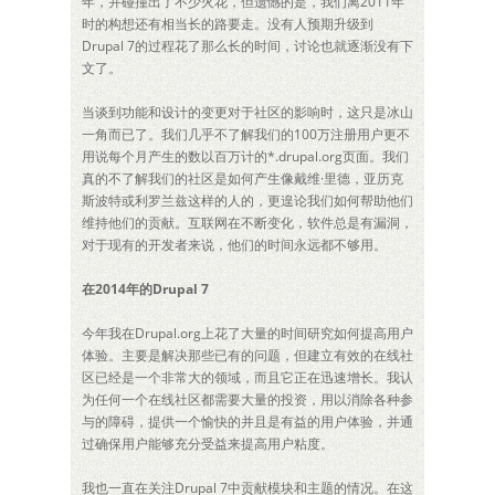
年，并碰撞出了不少火花，但遗憾的是，我们离2011年
时的构想还有相当长的路要走。没有人预期升级到
Drupal 7的过程花了那么长的时间，讨论也就逐渐没有下
文了。
当谈到功能和设计的变更对于社区的影响时，这只是冰山
一角而已了。我们几乎不了解我们的100万注册用户更不
用说每个月产生的数以百万计的*.drupal.org页面。我们
真的不了解我们的社区是如何产生像戴维·里德，亚历克
斯波特或利罗兰兹这样的人的，更遑论我们如何帮助他们
维持他们的贡献。互联网在不断变化，软件总是有漏洞，
对于现有的开发者来说，他们的时间永远都不够用。
在2014年的Drupal 7
今年我在Drupal.org上花了大量的时间研究如何提高用户
体验。主要是解决那些已有的问题，但建立有效的在线社
区已经是一个非常大的领域，而且它正在迅速增长。我认
为任何一个在线社区都需要大量的投资，用以消除各种参
与的障碍，提供一个愉快的并且是有益的用户体验，并通
过确保用户能够充分受益来提高用户粘度。
我也一直在关注Drupal 7中贡献模块和主题的情况。在这