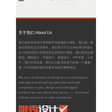
关于我们 About Us
我们是由专业设计师和程序员组成的小团队，我们是一群
踏实而富有活力的青年，我们致力于为大到全球500强企
业小到创业型公司提供高品质的设计服务... 我们提供品牌
策划、网站设计、平面设计、界面设计、APP开发。工作
中，我们非常执着，我们认为提交给客户的每一个像素，
每一行代码都应该经过最专业的打磨和优化。
We are a small team of designers and developers,
who help brands with big ideas.We work with
companies to plan, design and build digital
products.we care about what we do —— Each pixel
refined, every line of code considered.