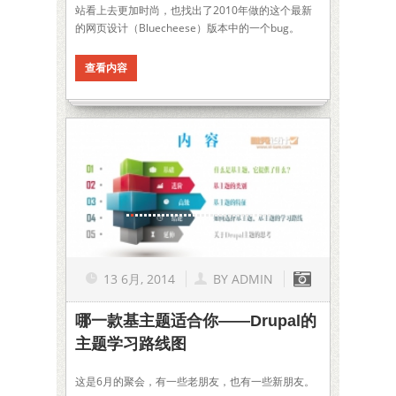
站看上去更加时尚，也找出了2010年做的这个最新
的网页设计（Bluecheese）版本中的一个bug。
查看内容
1
2
3
4
5
6
7
8
9
10
11
12
13
14
15
16
17
18
19
20
21
22
23
24
25
26
27
28
29
30
31
32
33
13 6月, 2014
BY
ADMIN
哪一款基主题适合你——Drupal的
主题学习路线图
这是6月的聚会，有一些老朋友，也有一些新朋友。