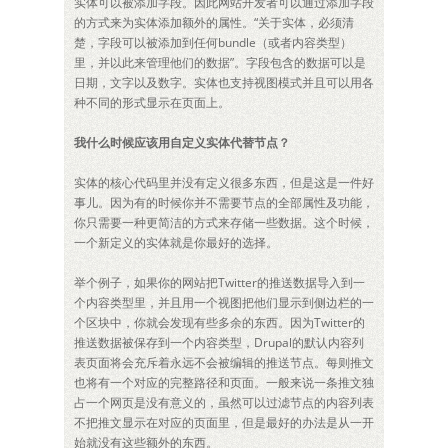
实体可以被添加字段。因此网站开发者可以通过添加字段
的方式来为实体添加额外的属性。“关于实体，必须清
楚，字段可以被添加到任何bundle（或者内容类型）
里，并以此来管理他们的数据”。字段包含的数据可以是
日期，文字以及数字。实体也支持视图模式并且可以用各
种不同的形式显示在页面上。
我什么时候应该用自定义实体代替节点？
实体的核心代码里并没有定义很多东西，但是这是一件好
事儿。因为有的时候你并不需要节点的全部属性及功能，
你只需要一种更简洁的方式来存储一些数据。这个时候，
一个新定义的实体就是你最好的选择。
举个例子，如果你的网站把Twitter的推送数据导入到一
个内容类型里，并且用一个视图把他们显示到侧边栏的一
个区块中，你就会发现有些多余的东西。因为Twitter的
推送数据被保存到一个内容类型，Drupal的默认内容列
表页面将会充斥着永远不会被编辑的推送节点。每则推文
也将有一个对应的完整路径和页面。一般来说一条推文独
占一个网页是没有意义的，虽然可以过滤节点的内容列表
不把推文显示在对应的页面里，但是最好的办法是从一开
始就没有这些额外的东西。