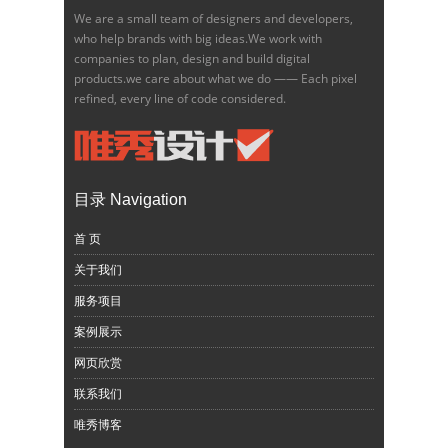
We are a small team of designers and developers,
who help brands with big ideas.We work with
companies to plan, design and build digital
products.we care about what we do —— Each pixel
refined, every line of code considered.
目录 Navigation
首 页
关于我们
服务项目
案例展示
网页欣赏
联系我们
唯秀博客